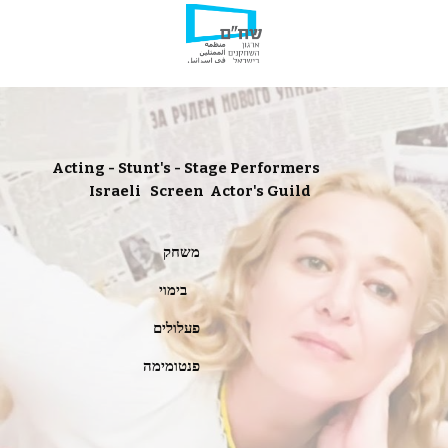
Acting - Stunt's - Stage Performers                               
Israeli 
Screen 
Actor's Guild
משחק                                                                         
בימוי                                  
 פעלולים                                                                         
פנטומימה                                                                         